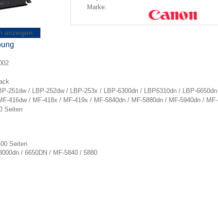
Marke:
n anzeigen
bung
B002
ack
 LBP-251dw / LBP-252dw / LBP-253x / LBP-6300dn / LBP6310dn / LBP-6650dn
MF-416dw / MF-418x / MF-419x / MF-5840dn / MF-5880dn / MF-5940dn / MF-
0 Seiten
400 Seiten
000dn / 6650DN / MF-5840 / 5880