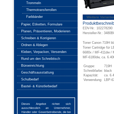
Trommeln
Thermotransferrollen
Farbbänder
Weitere Variante
Produktbeschrei
Papier, Etiketten, Formulare
EDV-Nr.:
102278290
Planen, Präsentieren, Moderieren
Hersteller-Nr.: 3480
Schreiben & Korrigieren
Toner Canon 719H bl
Ordnen & Ablegen
Toner Cartridge für
Kleben, Verpacken, Versenden
6680x / MF-411dw / 
MF-6180dw, ca. 6.40
Rund um den Schreibtisch
Büroeinrichtung
Gruppe:
719H
Schreibfarbe:
black
Geschäftsausstattung
Kapazität:
ca. 6.
Schulbedarf
Verwendung:
LBP-63
Bastel- & Künstlerbedarf
Dieses Angebot richtet sich
ausschliesslich an Unternehmer,
Händler oder Gewerbetreibende, die bei