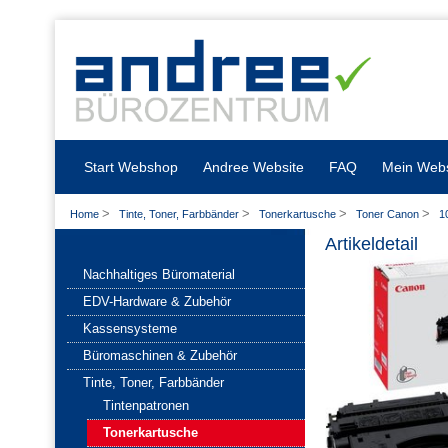
Start Webshop
Andree Website
FAQ
Mein Web
>
>
>
>
Home
Tinte, Toner, Farbbänder
Tonerkartusche
Toner Canon
1
Artikeldetail
Nachhaltiges Büromaterial
EDV-Hardware & Zubehör
Kassensysteme
Büromaschinen & Zubehör
Tinte, Toner, Farbbänder
Tintenpatronen
Tonerkartusche