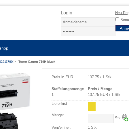
Login
Neu-Reg
Benut
shop
>
02211790
Toner Canon 719H black
Preis in EUR
137.75 / 1 Stk
Staffelungsmenge
Preis / Menge
1
137.75 EUR / 1 Stk
Lieferfrist
Menge:
Stk
Verp'einheit
1 Stk