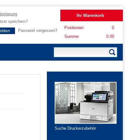
istrierung
Ihr Warenkorb
zer speichern?
Positionen
0
Passwort vergessen?
Summe
0.00
Suche Druckerzubehör