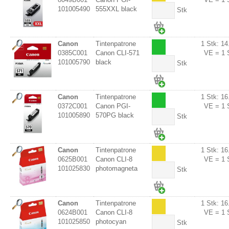
101005490
555XXL black
Stk
Canon
Tintenpatrone
1 Stk: 14
0385C001
Canon CLI-571
VE = 1 
101005790
black
Stk
Canon
Tintenpatrone
1 Stk: 16
0372C001
Canon PGI-
VE = 1 
101005890
570PG black
Stk
Canon
Tintenpatrone
1 Stk: 16
0625B001
Canon CLI-8
VE = 1 
101025830
photomagneta
Stk
Canon
Tintenpatrone
1 Stk: 16
0624B001
Canon CLI-8
VE = 1 
101025850
photocyan
Stk