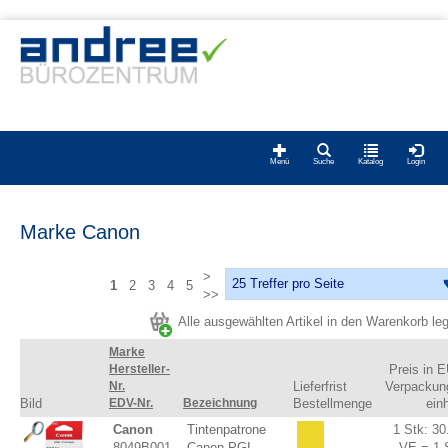
Menü
Suche
Katalog
Login
Marke Canon
>
1
2
3
4
5
>>
Alle ausgewählten Artikel in den Warenkorb le
Marke
Hersteller-
Preis in 
Nr.
Lieferfrist
Verpackun
Bild
EDV-Nr.
Bezeichnung
Bestellmenge
einh
Canon
Tintenpatrone
1 Stk: 30
8049B001
Canon PGI-
VE = 1 