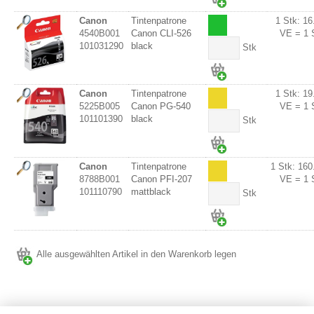
Canon
Tintenpatrone
1 Stk: 16
4540B001
Canon CLI-526
VE = 1 
101031290
black
Stk
Canon
Tintenpatrone
1 Stk: 19
5225B005
Canon PG-540
VE = 1 
101101390
black
Stk
Canon
Tintenpatrone
1 Stk: 160
8788B001
Canon PFI-207
VE = 1 
101110790
mattblack
Stk
Alle ausgewählten Artikel in den Warenkorb legen