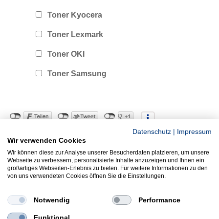
Toner Kyocera
Toner Lexmark
Toner OKI
Toner Samsung
Datenschutz
|
Impressum
Wir verwenden Cookies
Wir können diese zur Analyse unserer Besucherdaten platzieren, um unsere
Webseite zu verbessern, personalisierte Inhalte anzuzeigen und Ihnen ein
Copyright ©
2026
Andree Bürozentrum GmbH & Co. KG
großartiges Webseiten-Erlebnis zu bieten. Für weitere Informationen zu den
Anfahrt
Kontakt
Impressum
Datenschutz
AGB
von uns verwendeten Cookies öffnen Sie die Einstellungen.
Notwendig
Performance
Funktional