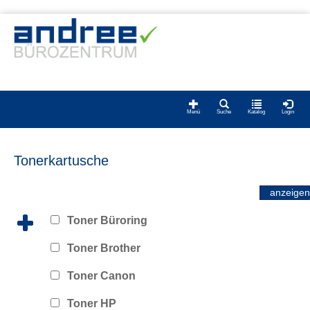
Menü
Suche
Katalog
Login
Tonerkartusche
Toner Büroring
Toner Brother
Toner Canon
Toner HP