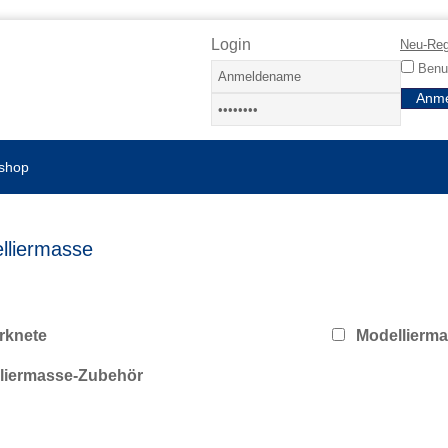
Login
Neu-Reg
Benut
shop
lliermasse
rknete
Modellierm
liermasse-Zubehör