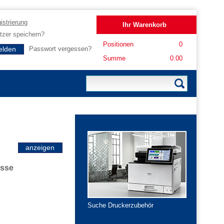
istrierung
Ihr Warenkorb
zer speichern?
Positionen
0
Passwort vergessen?
Summe
0.00
asse
Suche Druckerzubehör