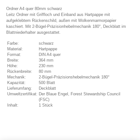
Ordner A4 quer 80mm schwarz
Leitz Ordner mit Griffloch und Einband aus Hartpappe mit
aufgeklebtem Rückenschild, außen mit Wolkenmarmorpapier
kaschiert. Mit 2-Bügel-Präzisionhebelmechanik 180°, Deckblatt im
Blattniederhalter ausgestattet.
Farbe:
schwarz
Material:
Hartpappe
Format:
DIN A4 quer
Breite:
364 mm
Höhe:
230 mm
Rückenbreite:
80 mm
Mechanik:
2-Bügel-Präzisionshebelmechanik 180°
Kapazität:
500 Blatt
Lieferumfang:
Deckblatt
Umweltzertifikat:
Der Blaue Engel, Forest Stewardship Council
(FSC)
Inhalt:
1 Stück