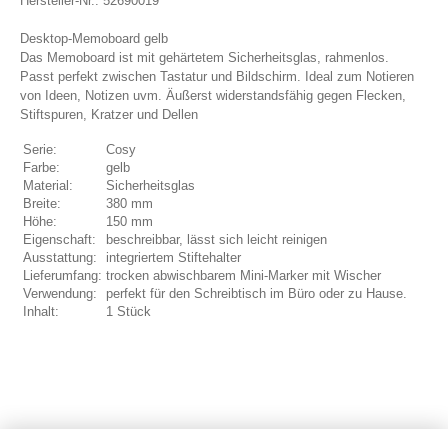
Hersteller-Nr.: 52690019
Desktop-Memoboard gelb
Das Memoboard ist mit gehärtetem Sicherheitsglas, rahmenlos.
Passt perfekt zwischen Tastatur und Bildschirm. Ideal zum Notieren
von Ideen, Notizen uvm. Äußerst widerstandsfähig gegen Flecken,
Stiftspuren, Kratzer und Dellen
Serie:
Cosy
Farbe:
gelb
Material:
Sicherheitsglas
Breite:
380 mm
Höhe:
150 mm
Eigenschaft:
beschreibbar, lässt sich leicht reinigen
Ausstattung:
integriertem Stiftehalter
Lieferumfang:
trocken abwischbarem Mini-Marker mit Wischer
Verwendung:
perfekt für den Schreibtisch im Büro oder zu Hause.
Inhalt:
1 Stück