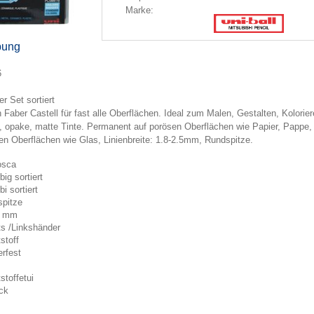
Marke:
bung
6
r Set sortiert
Faber Castell für fast alle Oberflächen. Ideal zum Malen, Gestalten, Kolorie
 opake, matte Tinte. Permanent auf porösen Oberflächen wie Papier, Pappe, H
en Oberflächen wie Glas, Linienbreite: 1.8-2.5mm, Rundspitze.
osca
big sortiert
bi sortiert
pitze
5 mm
s /Linkshänder
stoff
rfest
stoffetui
ck