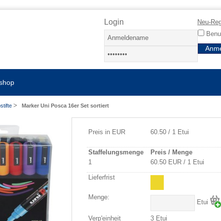
Login
Neu-Reg
Benut
shop
>
stifte
Marker Uni Posca 16er Set sortiert
Preis in EUR
60.50 / 1 Etui
Staffelungsmenge
Preis / Menge
1
60.50 EUR / 1 Etui
Lieferfrist
Menge:
Etui
Verp'einheit
3 Etui