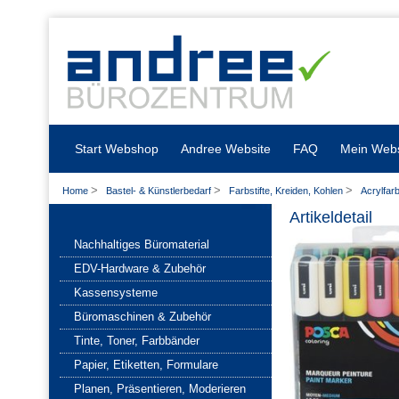
Start Webshop
Andree Website
FAQ
Mein Web
>
>
>
Home
Bastel- & Künstlerbedarf
Farbstifte, Kreiden, Kohlen
Acrylfarb
Artikeldetail
Nachhaltiges Büromaterial
EDV-Hardware & Zubehör
Kassensysteme
Büromaschinen & Zubehör
Tinte, Toner, Farbbänder
Papier, Etiketten, Formulare
Planen, Präsentieren, Moderieren