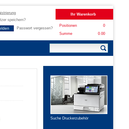
istrierung
Ihr Warenkorb
zer speichern?
Positionen
0
Passwort vergessen?
Summe
0.00
Suche Druckerzubehör