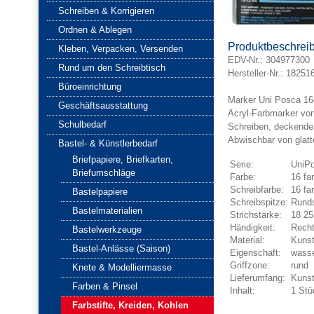
Schreiben & Korrigieren
Ordnen & Ablegen
Produktbeschrei
Kleben, Verpacken, Versenden
EDV-Nr.:
304977300
Rund um den Schreibtisch
Hersteller-Nr.: 18251
Büroeinrichtung
Marker Uni Posca 16e
Geschäftsausstattung
Acryl-Farbmarker von 
Schulbedarf
Schreiben, deckende,
Abwischbar von glatt
Bastel- & Künstlerbedarf
Briefpapiere, Briefkarten,
Serie:
UniP
Briefumschläge
Farbe:
16 far
Schreibfarbe:
16 far
Bastelpapiere
Schreibspitze:
Runds
Bastelmaterialien
Strichstärke:
18 2
Händigkeit:
Recht
Bastelwerkzeuge
Material:
Kunst
Bastel-Anlässe (Saison)
Eigenschaft:
wasse
Griffzone:
rund
Knete & Modelliermasse
Lieferumfang:
Kunst
Farben & Pinsel
Inhalt:
1 Stü
Farbstifte, Kreiden, Kohlen